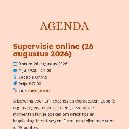
AGENDA
Supervisie online (26
26
augustus 2026)
augustus
Datum
26 augustus 2026
wo
Tijd
19:00 - 21:00
2026
Locatie
Online
19:00 -
Prijs
€47,00
21:00
Link
meld je aan
Bijscholing voor EFT coaches en therapeuten. Loop je 
ergens tegenaan met je cliënt, deze online 
momenten kun je boeken om direct tips en 
begeleiding te ontvangen. Deze uren tellen mee voor 
je PE-punten.