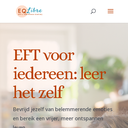
EFT voor
iedereen: leer
het zelf
Bevrijd jezelf van belemmerende emoties
en bereik een vrijer, meer ontspannen
leven.