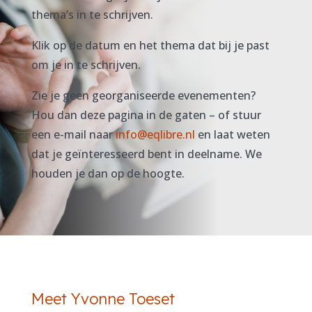
thema’s in te schrijven.
Klik op de datum en het thema dat bij je past
om je in te schrijven.
Zie je geen georganiseerde evenementen?
Hou dan deze pagina in de gaten – of stuur
een e-mail naar
info@eqlibre.nl
en laat weten
dat je geïnteresseerd bent in deelname. We
houden je dan op de hoogte.
Meet Yvonne Toeset