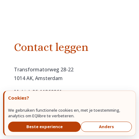
Contact leggen
Transformatorweg 28-22
1014 AK, Amsterdam
Mobiel: 06-11360961
Cookies?
Email:
info@eqlibre.nl
We gebruiken functionele cookies en, met je toestemming,
Kvk : 33288739
analytics om EQlibre te verbeteren.
BTW: NL001494803B67
Beste experience
Anders
IBAN: NL57INGB0006411179