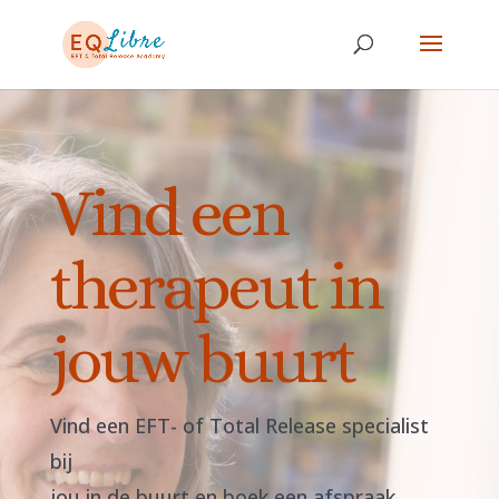
Vind een
therapeut in
jouw buurt
Vind een EFT- of Total Release specialist
bij
jou in de buurt en boek een afspraak.