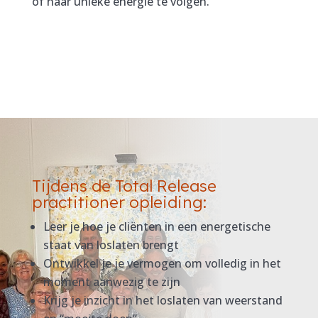
of haar unieke energie te volgen.
Tijdens de Total Release
practitioner opleiding:
Leer je hoe je cliënten in een energetische
staat van loslaten brengt
Ontwikkel je je vermogen om volledig in het
moment aanwezig te zijn
Krijg je inzicht in het loslaten van weerstand