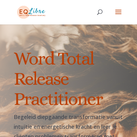
Word Total
Release
Practitioner
Begeleid diepgaande transformatie vanuit
intuïtie en energetische kracht en leer je
cliënten problemen transformeren met