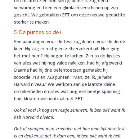
om te laten zien hoe slim jij bent? Ik zag eerst
verwarring en toen een glimlach verschijnen op zijn
gezicht. We gebruikten EFT om deze nieuwe gedachte
sterker te maken.
5. De puntjes op de i
Een paar dagen voor de test zag ik hem voor de derde
keer. Hij zag er rustig en zelfverzekerd uit. Hoe ging
het met hem? Hij begon te lachen. Zijn to do-lijstjes
van alles wat hij nog wilde nakijken, had hij afgewerkt.
Daarna had hij drie oefentoetsen gemaakt; hij
scoorde 710 en 720 punten. “Man, zei ik, je hebt
Harvard niveau.” We werkten aan de laatste kleine
onzekerheden en alles wat nog een beetje spanning
had, klopten we neutraal met EFT.
Ook al voel ik nog een restje zenuwen, ik ben oké want ik
heb Harvard niveau.
Ook al snappen mijn vrienden niet hoe moeilijk deze test
is en denken ze dat ik dom ben, ik ben oké want ik heb