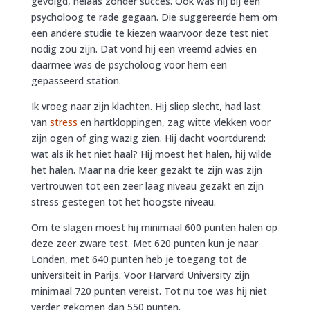
gevolgd, helaas zonder succes. Ook was hij bij een
psycholoog te rade gegaan. Die suggereerde hem om
een andere studie te kiezen waarvoor deze test niet
nodig zou zijn. Dat vond hij een vreemd advies en
daarmee was de psycholoog voor hem een
gepasseerd station.
Ik vroeg naar zijn klachten. Hij sliep slecht, had last
van
stress
en hartkloppingen, zag witte vlekken voor
zijn ogen of ging wazig zien. Hij dacht voortdurend:
wat als ik het niet haal? Hij moest het halen, hij wilde
het halen. Maar na drie keer gezakt te zijn was zijn
vertrouwen tot een zeer laag niveau gezakt en zijn
stress gestegen tot het hoogste niveau.
Om te slagen moest hij minimaal 600 punten halen op
deze zeer zware test. Met 620 punten kun je naar
Londen, met 640 punten heb je toegang tot de
universiteit in Parijs. Voor Harvard University zijn
minimaal 720 punten vereist. Tot nu toe was hij niet
verder gekomen dan 550 punten.